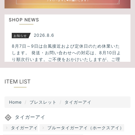
u
t
s
i
SHOP NEWS
o
n
2026.8.6
お知らせ
8月7日～9日は台風接近および定休日のため休業いた
します。 発送・お問い合わせへの対応は、8月10日よ
り順次行います。ご不便をおかけいたしますが、ご理
解のほどよろしくお願いいたします。
2026.3.23
新入荷
ITEM LIST
ミックスサゲニティッククォーツ、タイガーアイ、フ
ァントムクォーツ、千層ホワイトガーデンクォーツ、
Home
ブレスレット
タイガーアイ
アメトリン、スモーキーシトリンクォーツなど34点入
荷しました！
タイガーアイ
2025.11.13
新入荷
タイガーアイ
ブルータイガーアイ（ホークスアイ）
大人気！透明度の高いスーパーセブンが5点入荷しまし