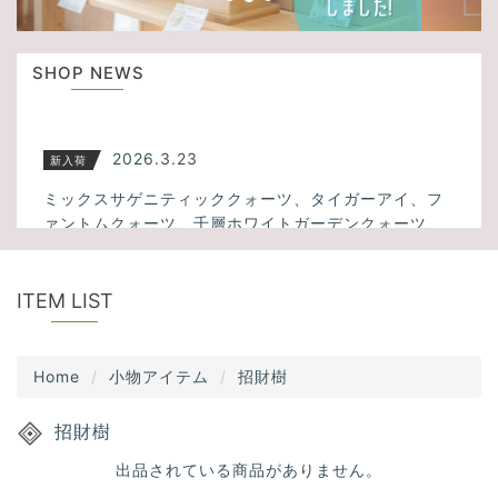
u
t
s
i
SHOP NEWS
o
n
2026.3.23
新入荷
ミックスサゲニティッククォーツ、タイガーアイ、フ
ァントムクォーツ、千層ホワイトガーデンクォーツ、
アメトリン、スモーキーシトリンクォーツなど34点入
荷しました！
ITEM LIST
2025.11.13
新入荷
大人気！透明度の高いスーパーセブンが5点入荷しまし
Home
小物アイテム
招財樹
た！
招財樹
出品されている商品がありません。