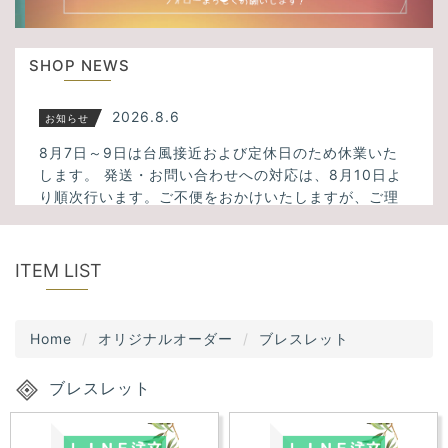
u
t
s
i
SHOP NEWS
o
n
2026.8.6
お知らせ
8月7日～9日は台風接近および定休日のため休業いた
します。 発送・お問い合わせへの対応は、8月10日よ
り順次行います。ご不便をおかけいたしますが、ご理
解のほどよろしくお願いいたします。
2026.3.23
新入荷
ITEM LIST
ミックスサゲニティッククォーツ、タイガーアイ、フ
ァントムクォーツ、千層ホワイトガーデンクォーツ、
Home
オリジナルオーダー
ブレスレット
アメトリン、スモーキーシトリンクォーツなど34点入
荷しました！
ブレスレット
2025.11.13
新入荷
大人気！透明度の高いスーパーセブンが5点入荷しまし