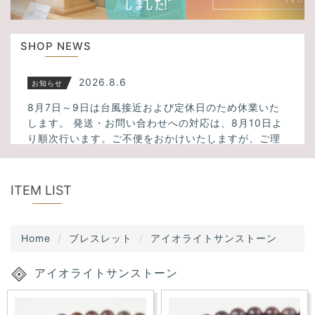
u
t
s
i
SHOP NEWS
o
n
2026.8.6
お知らせ
8月7日～9日は台風接近および定休日のため休業いた
します。 発送・お問い合わせへの対応は、8月10日よ
り順次行います。ご不便をおかけいたしますが、ご理
解のほどよろしくお願いいたします。
2026.3.23
新入荷
ITEM LIST
ミックスサゲニティッククォーツ、タイガーアイ、フ
ァントムクォーツ、千層ホワイトガーデンクォーツ、
Home
ブレスレット
アイオライトサンストーン
アメトリン、スモーキーシトリンクォーツなど34点入
荷しました！
アイオライトサンストーン
2025.11.13
新入荷
大人気！透明度の高いスーパーセブンが5点入荷しまし