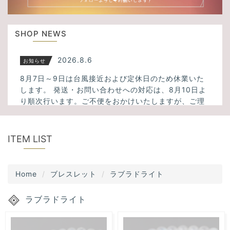
u
t
s
i
SHOP NEWS
o
n
2026.8.6
お知らせ
8月7日～9日は台風接近および定休日のため休業いた
します。 発送・お問い合わせへの対応は、8月10日よ
り順次行います。ご不便をおかけいたしますが、ご理
解のほどよろしくお願いいたします。
2026.3.23
新入荷
ITEM LIST
ミックスサゲニティッククォーツ、タイガーアイ、フ
ァントムクォーツ、千層ホワイトガーデンクォーツ、
Home
ブレスレット
ラブラドライト
アメトリン、スモーキーシトリンクォーツなど34点入
荷しました！
ラブラドライト
2025.11.13
新入荷
大人気！透明度の高いスーパーセブンが5点入荷しまし