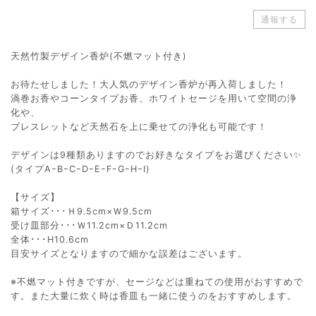
通報する
天然竹製デザイン香炉(不燃マット付き)
お待たせしました！大人気のデザイン香炉が再入荷しました！
渦巻お香やコーンタイプお香、ホワイトセージを用いて空間の浄
化や、
ブレスレットなど天然石を上に乗せての浄化も可能です！
デザインは9種類ありますのでお好きなタイプをお選びください✨
(タイプAｰBｰCｰDｰEｰFｰGｰHｰI)
【サイズ】
箱サイズ･･･Ｈ9.5cm×Ｗ9.5cm
受け皿部分･･･Ｗ11.2cm×Ｄ11.2cm
全体･･･H10.6cm
目安サイズとなりますので細かな誤差はございます。
※不燃マット付きですが、セージなどは重ねての使用がおすすめで
す。また大量に炊く時は香皿も一緒に使うのをおすすめします。