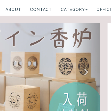
ABOUT
CONTACT
CATEGORY
OFFICI
N
e
x
t