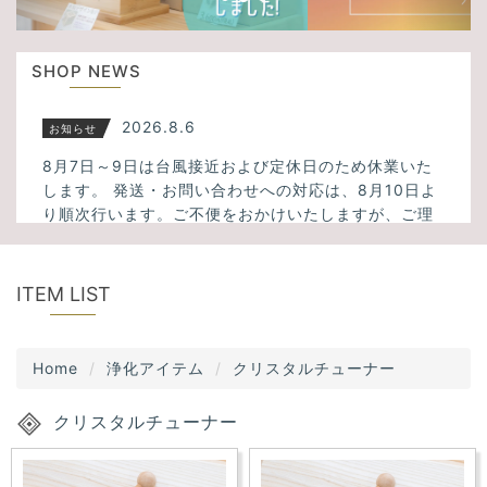
u
t
s
i
SHOP NEWS
o
n
2026.8.6
お知らせ
8月7日～9日は台風接近および定休日のため休業いた
します。 発送・お問い合わせへの対応は、8月10日よ
り順次行います。ご不便をおかけいたしますが、ご理
解のほどよろしくお願いいたします。
2026.3.23
新入荷
ITEM LIST
ミックスサゲニティッククォーツ、タイガーアイ、フ
ァントムクォーツ、千層ホワイトガーデンクォーツ、
Home
浄化アイテム
クリスタルチューナー
アメトリン、スモーキーシトリンクォーツなど34点入
荷しました！
クリスタルチューナー
2025.11.13
新入荷
大人気！透明度の高いスーパーセブンが5点入荷しまし