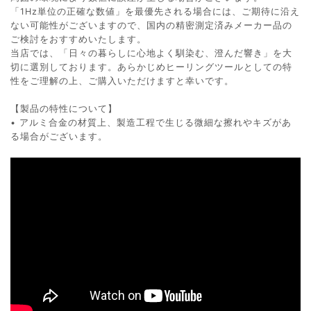
「1Hz単位の正確な数値」を最優先される場合には、ご期待に沿え
ない可能性がございますので、国内の精密測定済みメーカー品の
ご検討をおすすめいたします。
当店では、「日々の暮らしに心地よく馴染む、澄んだ響き」を大
切に選別しております。あらかじめヒーリングツールとしての特
性をご理解の上、ご購入いただけますと幸いです。
【製品の特性について】
• アルミ合金の材質上、製造工程で生じる微細な擦れやキズがあ
る場合がございます。