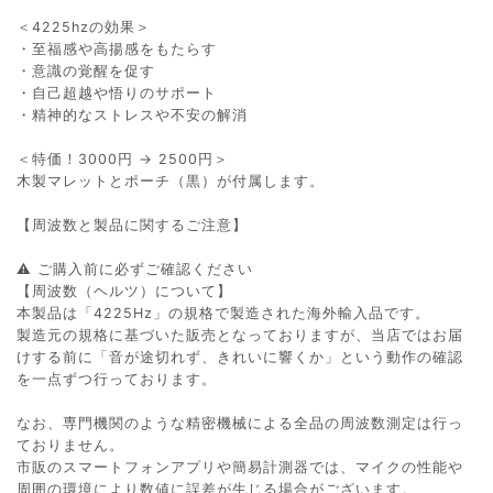
＜4225hzの効果＞
・至福感や高揚感をもたらす
・意識の覚醒を促す
・自己超越や悟りのサポート
・精神的なストレスや不安の解消
＜特価！3000円 → 2500円＞
木製マレットとポーチ（黒）が付属します。
【周波数と製品に関するご注意】
⚠️ ご購入前に必ずご確認ください
【周波数（ヘルツ）について】
本製品は「4225Hz」の規格で製造された海外輸入品です。
製造元の規格に基づいた販売となっておりますが、当店ではお届
けする前に「音が途切れず、きれいに響くか」という動作の確認
を一点ずつ行っております。
なお、専門機関のような精密機械による全品の周波数測定は行っ
ておりません。
市販のスマートフォンアプリや簡易計測器では、マイクの性能や
周囲の環境により数値に誤差が生じる場合がございます。