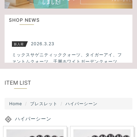
u
t
s
i
SHOP NEWS
o
n
2026.3.23
新入荷
ミックスサゲニティッククォーツ、タイガーアイ、フ
ァントムクォーツ、千層ホワイトガーデンクォーツ、
アメトリン、スモーキーシトリンクォーツなど34点入
荷しました！
ITEM LIST
2025.11.13
新入荷
大人気！透明度の高いスーパーセブンが5点入荷しまし
Home
ブレスレット
ハイパーシーン
た！
ハイパーシーン