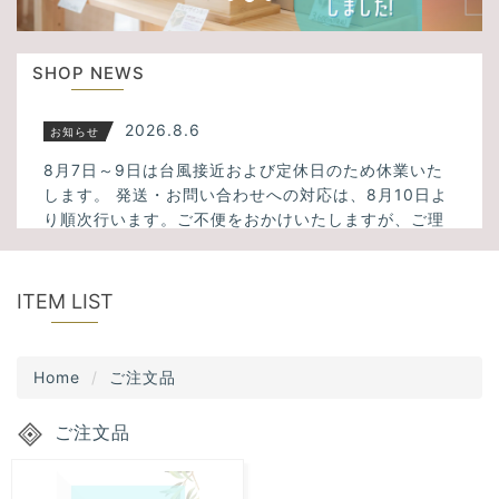
u
t
s
i
SHOP NEWS
o
n
2026.8.6
お知らせ
8月7日～9日は台風接近および定休日のため休業いた
します。 発送・お問い合わせへの対応は、8月10日よ
り順次行います。ご不便をおかけいたしますが、ご理
解のほどよろしくお願いいたします。
2026.3.23
新入荷
ITEM LIST
ミックスサゲニティッククォーツ、タイガーアイ、フ
ァントムクォーツ、千層ホワイトガーデンクォーツ、
Home
ご注文品
アメトリン、スモーキーシトリンクォーツなど34点入
荷しました！
ご注文品
2025.11.13
新入荷
大人気！透明度の高いスーパーセブンが5点入荷しまし