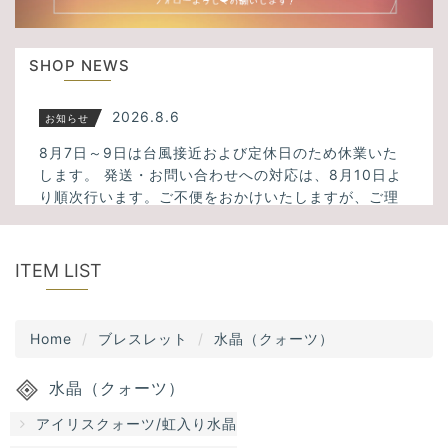
u
t
s
i
SHOP NEWS
o
n
2026.8.6
お知らせ
8月7日～9日は台風接近および定休日のため休業いた
します。 発送・お問い合わせへの対応は、8月10日よ
り順次行います。ご不便をおかけいたしますが、ご理
解のほどよろしくお願いいたします。
2026.3.23
新入荷
ITEM LIST
ミックスサゲニティッククォーツ、タイガーアイ、フ
ァントムクォーツ、千層ホワイトガーデンクォーツ、
Home
ブレスレット
水晶（クォーツ）
アメトリン、スモーキーシトリンクォーツなど34点入
荷しました！
水晶（クォーツ）
2025.11.13
新入荷
アイリスクォーツ/虹入り水晶
大人気！透明度の高いスーパーセブンが5点入荷しまし