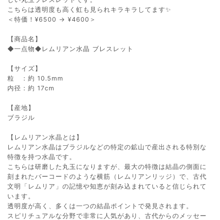
こちらは透明度も高く虹も見られキラキラしてます✨
＜特価！¥6500 → ¥4600＞
【商品名】
◆一点物◆レムリアン水晶 ブレスレット
【サイズ】
粒 ：約 10.5mm
内径：約 17cm
【産地】
ブラジル
【レムリアン水晶とは】
レムリアン水晶はブラジルなどの特定の鉱山で産出される特別な
特徴を持つ水晶です。
こちらは研磨した丸玉になりますが、最大の特徴は結晶の側面に
刻まれたバーコードのような横筋（レムリアンリッジ）で、古代
文明「レムリア」の記憶や知恵が刻み込まれていると信じられて
います。
透明度が高く、多くは一つの結晶ポイントで発見されます。
スピリチュアルな分野で非常に人気があり、古代からのメッセー