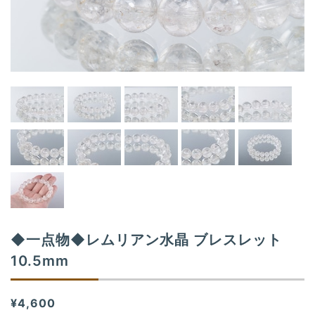
t
i
o
n
◆一点物◆レムリアン水晶 ブレスレット
10.5mm
¥4,600