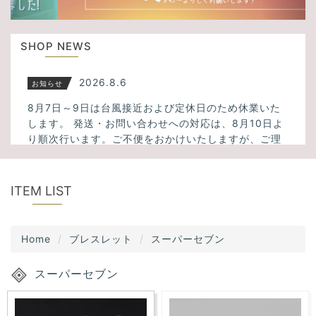
u
t
s
i
SHOP NEWS
o
n
2026.8.6
お知らせ
8月7日～9日は台風接近および定休日のため休業いた
します。 発送・お問い合わせへの対応は、8月10日よ
り順次行います。ご不便をおかけいたしますが、ご理
解のほどよろしくお願いいたします。
2026.3.23
新入荷
ITEM LIST
ミックスサゲニティッククォーツ、タイガーアイ、フ
ァントムクォーツ、千層ホワイトガーデンクォーツ、
Home
ブレスレット
スーパーセブン
アメトリン、スモーキーシトリンクォーツなど34点入
荷しました！
スーパーセブン
2025.11.13
新入荷
大人気！透明度の高いスーパーセブンが5点入荷しまし