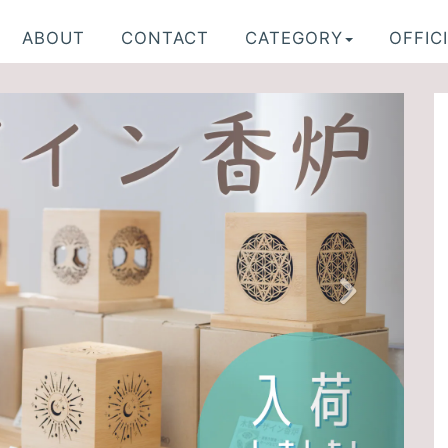
ABOUT
CONTACT
CATEGORY
OFFICI
N
e
x
t