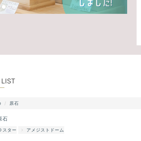
 LIST
e
原石
原石
ラスター
アメジストドーム