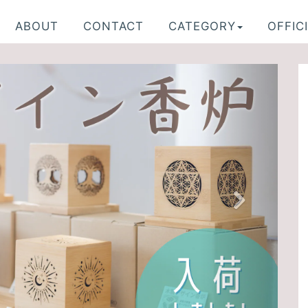
ABOUT
CONTACT
CATEGORY
OFFICI
N
e
x
t