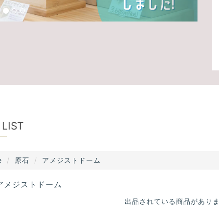
 LIST
e
原石
アメジストドーム
アメジストドーム
出品されている商品があり