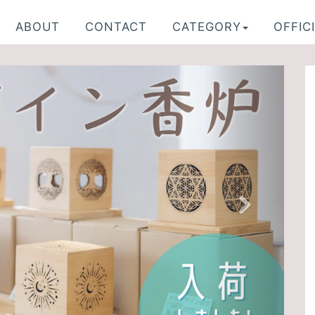
ABOUT
CONTACT
CATEGORY
OFFICI
N
e
x
t