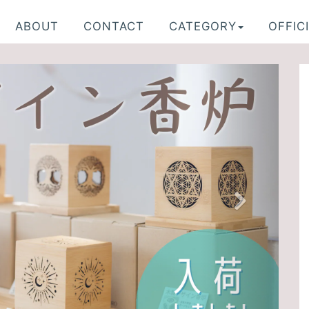
ABOUT
CONTACT
CATEGORY
OFFICI
N
e
x
t