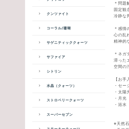
＊問題
固定観
クンツァイト
冷静な
＊感情
コーラル/珊瑚
心の乱
精神的
サゲニティッククォーツ
＊ネガ
サファイア
滞った
空間の
シトリン
【お手
・セ
水晶（クォーツ）
・太
・
ストロベリークォーツ
・浴水
スーパーセブン
※天然
スモーキークォーツ