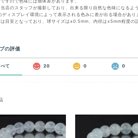
石ですので色味には個体差があります。
は当店のスタッフが撮影しており、出来る限り自然な色味になるよ
のディスプレイ環境によって表示される色みに差が出る場合があり
ズは目安となっており、球サイズは±0.5mm、内径は±5mm程度
プの評価
すべて
20
0
0
品