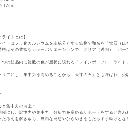
 17cm
】
ーライトとは】
ライトはフッ化カルシウムを主成分とする鉱物で和名を「蛍石（ほ
特徴はその豊富なカラーバリエーションで、クリア（透明）、パー
、
一つの結晶内に複数の色が層状に現れる「レインボーフローライト
クリアにし、集中力を高めることから「天才の石」とも呼ばれ、受
ー
力と集中力の向上＊
明晰にし、記憶力や集中力、分析力を高めるサポートをすると言わ
った考えを解き放ち、自由な発想やひらめきをもたらす手助けとな