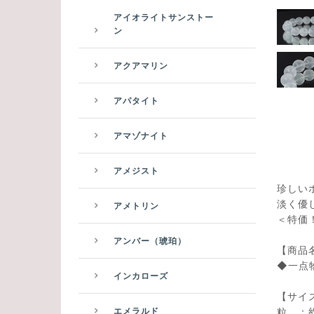
アイオライトサンストー
ン
アクアマリン
アパタイト
アマゾナイト
アメジスト
珍しい
淡く優
アメトリン
＜特価！¥
アンバー（琥珀）
【商品
◆一点
インカローズ
【サイ
粒 ：約
エメラルド