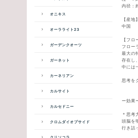
内径：約
オニキス
【産地
中国
オーラライト23
【フロ
ガーデンクオーツ
フロー
最大の
存在し
ガーネット
中には
カーネリアン
思考を
カルサイト
ー効果
カルセドニー
＊思考
頭脳を
クロムダイオプサイド
行き詰
クリソコラ