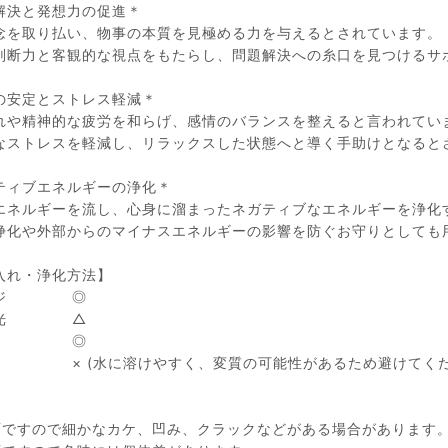
解決と発想力の促進＊
念を取り払い、物事の本質を見極める力を与えるとされています。
判断力と客観的な視点をもたらし、問題解決への糸口を見つけるサ
の安定とストレス軽減＊
れや精神的な疲労を和らげ、感情のバランスを整えると言われてい
なストレスを軽減し、リラックスした状態へと導く手助けとなると
ティブエネルギーの浄化＊
エネルギーを流し、心身に溜まったネガティブなエネルギーを浄化
浄化や外部からのマイナスエネルギーの影響を防ぐお守りとしても
入れ・浄化方法】
ージ ◎
陽光 △
月光 ◎
 × (水に溶けやすく、変質の可能性があるため避けてくだ
石ですので細かなカケ、凹み、クラックなどがある場合があります