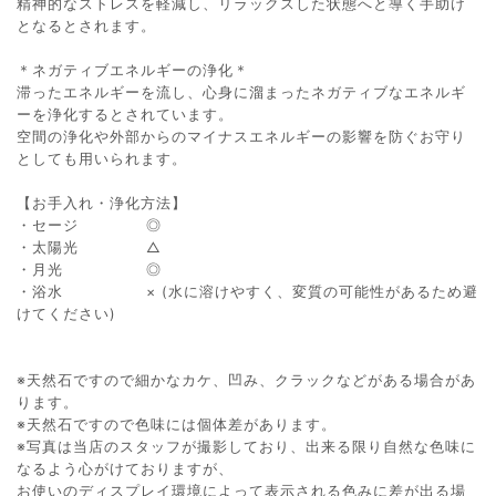
精神的なストレスを軽減し、リラックスした状態へと導く手助け
となるとされます。
＊ネガティブエネルギーの浄化＊
滞ったエネルギーを流し、心身に溜まったネガティブなエネルギ
ーを浄化するとされています。
空間の浄化や外部からのマイナスエネルギーの影響を防ぐお守り
としても用いられます。
【お手入れ・浄化方法】
・セージ ◎
・太陽光 △
・月光 ◎
・浴水 × (水に溶けやすく、変質の可能性があるため避
けてください)
※天然石ですので細かなカケ、凹み、クラックなどがある場合があ
ります。
※天然石ですので色味には個体差があります。
※写真は当店のスタッフが撮影しており、出来る限り自然な色味に
なるよう心がけておりますが、
お使いのディスプレイ環境によって表示される色みに差が出る場