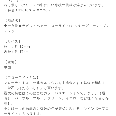
淡く優しいグリーンの中に白い線状の模様が浮かんでいます。
＜特価！¥10100 → ¥7100＞
【商品名】
◆一点物◆ラビットヘアーフローライト(ミルキーグリーン) ブレ
スレット
【サイズ】
粒 ：約 12mm
内径：約 17cm
【産地】
中国
【フローライトとは】
フローライトはフッ化カルシウムを主成分とする鉱物で和名を
「蛍石（ほたるいし）」と言います。
最大の特徴はその豊富なカラーバリエーションで、クリア（透
明）、パープル、ブルー、グリーン、イエローなど様々な色が存
在し、
中には一つの結晶内に複数の色が層状に現れる「レインボーフロ
ーライト」もあります。