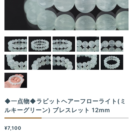
t
i
o
n
◆一点物◆ラビットヘアーフローライト(ミ
ルキーグリーン) ブレスレット 12mm
¥7,100