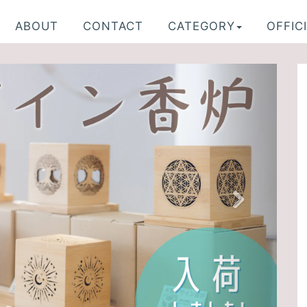
ABOUT
CONTACT
CATEGORY
OFFICI
N
e
x
t