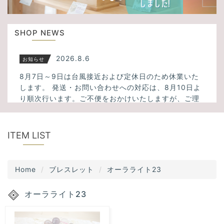
u
t
s
i
SHOP NEWS
o
n
2026.8.6
お知らせ
8月7日～9日は台風接近および定休日のため休業いた
します。 発送・お問い合わせへの対応は、8月10日よ
り順次行います。ご不便をおかけいたしますが、ご理
解のほどよろしくお願いいたします。
2026.3.23
新入荷
ITEM LIST
ミックスサゲニティッククォーツ、タイガーアイ、フ
ァントムクォーツ、千層ホワイトガーデンクォーツ、
Home
ブレスレット
オーラライト23
アメトリン、スモーキーシトリンクォーツなど34点入
荷しました！
オーラライト23
2025.11.13
新入荷
大人気！透明度の高いスーパーセブンが5点入荷しまし