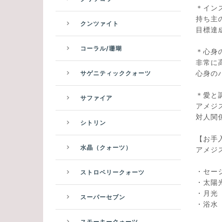
＊イン
持ち主
クンツァイト
目標達
コーラル/珊瑚
＊心身
非常に
心身の
サゲニティッククォーツ
＊愛と
サファイア
アメジ
対人関
シトリン
【お手
水晶（クォーツ）
アメジ
・セ
ストロベリークォーツ
・太
・
スーパーセブン
・
スモーキークォーツ