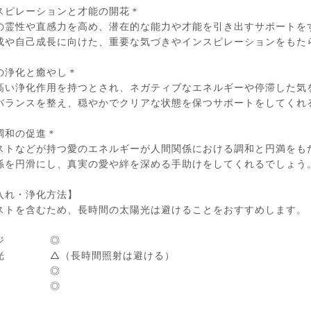
スピレーションと才能の開花＊
の霊性や直感力を高め、潜在的な能力や才能を引き出すサポートを
成や自己成長に向けた、重要な気づきやインスピレーションをもた
の浄化と癒やし＊
高い浄化作用を持つとされ、ネガティブなエネルギーや停滞した気
バランスを整え、穏やかでクリアな状態を保つサポートをしてくれ
調和の促進＊
ストなどが持つ愛のエネルギーが人間関係における調和と円満をも
係を円滑にし、真実の愛や絆を深める手助けをしてくれるでしょう
入れ・浄化方法】
ストを含むため、長時間の太陽光は避けることをおすすめします。
ージ ◎
陽光 △（長時間照射は避ける）
月光 ◎
浴水 ◎