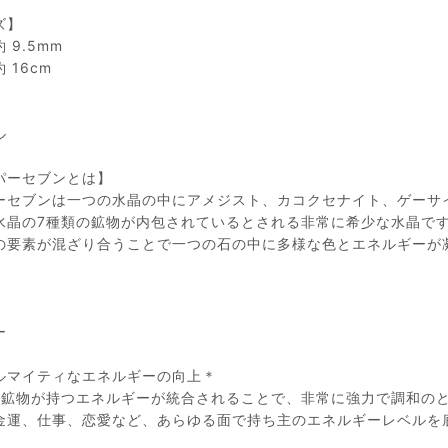
ズ】
 9.5mm
 16cm
】
ル
パーセブンとは】
ーセブンは一つの水晶の中にアメジスト、カコクセナイト、ゲーサ
水晶の7種類の鉱物が内包されているとされる非常に希少な水晶で
の要素が混ざり合うことで一つの石の中に多様な色とエネルギーが
ー
ルマイティなエネルギーの向上＊
の鉱物が持つエネルギーが統合されることで、非常に強力で調和の
金運、仕事、恋愛など、あらゆる面で持ち主のエネルギーレベルを