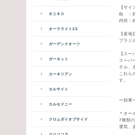
【サイ
粒 ：約
オニキス
内径：約
オーラライト23
【産地
ブラジ
ガーデンクオーツ
【スー
ガーネット
スーパ
チル、
これら
カーネリアン
す。
カルサイト
ー効果
カルセドニー
＊オー
クロムダイオプサイド
7種類
運気、
クリソコラ