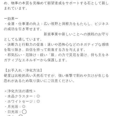
め、物事の本質を見極めて願望達成をサポートする石として親し
まれています。
ー効果ー
・金運・仕事運の向上：広い視野と洞察力をもたらし、ビジネス
の成功を引き寄せます。
新規事業や新しいことへの挑戦のお守り
としても適しています。
・決断力と行動力の促進：迷いや恐怖心などのネガティブな感情
を取り除き、自信を持って前進する力を与えます。
・邪気払い・厄除け：鋭い「眼」の力で災厄を退け、持ち主をネ
ガティブなエネルギーから保護します。
【お手入れ・浄化方法】
硬度は比較的高い天然石ですが、強い衝撃で割れや欠けが生じる
恐れがあるため取り扱いにご注意ください。
＜浄化方法の適性＞
・水晶クラスター：◎
・ホワイトセージ：◎
・月光浴：◎
・日光浴：◯