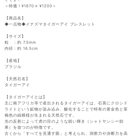
＜特価！¥1670→ ¥1200＞
【商品名】
◆一点物◆イナズマタイガーアイ ブレスレット
【サイズ】
粒 ：約 7.5mm
内径：約 16.5cm
【産地】
ブラジル
【天然石名】
タイガーアイ
【タイガーアイとは】
主に南アフリカ等で産出されるタイガーアイは、石英にクロシド
ライトという鉱物が染み込み、酸化することで特有の黄金色と茶
褐色の縞模様が生まれる天然石です。
光の反射によって虎の目のような鋭い輝き（シャトヤンシー効
果）を放つのが特徴です。
古くから「すべてを見通す眼」と考えられ、洞察力や決断力を高