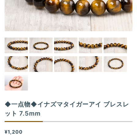
t
i
o
n
◆一点物◆イナズマタイガーアイ ブレスレ
ット 7.5mm
¥1,200