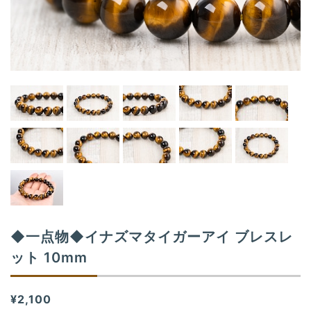
t
i
o
n
◆一点物◆イナズマタイガーアイ ブレスレ
ット 10mm
¥2,100