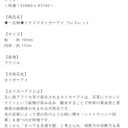
＜特価！¥2880→ ¥2100＞
【商品名】
◆一点物◆イナズマタイガーアイ ブレスレット
【サイズ】
粒 ：約 10mm
内径：約 17cm
【産地】
ブラジル
【天然石名】
タイガーアイ
【タイガーアイとは】
主に南アフリカ等で産出されるタイガーアイは、石英にクロシド
ライトという鉱物が染み込み、酸化することで特有の黄金色と茶
褐色の縞模様が生まれる天然石です。
光の反射によって虎の目のような鋭い輝き（シャトヤンシー効
果）を放つのが特徴です。
古くから「すべてを見通す眼」と考えられ、洞察力や決断力を高