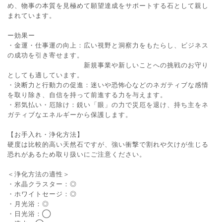
め、物事の本質を見極めて願望達成をサポートする石として親し
まれています。
ー効果ー
・金運・仕事運の向上：広い視野と洞察力をもたらし、ビジネス
の成功を引き寄せます。
新規事業や新しいことへの挑戦のお守り
としても適しています。
・決断力と行動力の促進：迷いや恐怖心などのネガティブな感情
を取り除き、自信を持って前進する力を与えます。
・邪気払い・厄除け：鋭い「眼」の力で災厄を退け、持ち主をネ
ガティブなエネルギーから保護します。
【お手入れ・浄化方法】
硬度は比較的高い天然石ですが、強い衝撃で割れや欠けが生じる
恐れがあるため取り扱いにご注意ください。
＜浄化方法の適性＞
・水晶クラスター：◎
・ホワイトセージ：◎
・月光浴：◎
・日光浴：◯