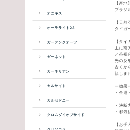
【産地
ブラジ
オニキス
【天然
オーラライト23
タイガ
【タイ
ガーデンクオーツ
主に南
と茶褐
ガーネット
光の反
古くか
カーネリアン
親しま
ー効果
カルサイト
・金運
新規
カルセドニー
・決断
・邪気
クロムダイオプサイド
【お手
クリソコラ