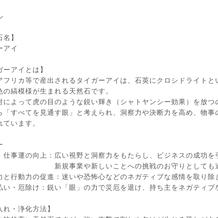
】
ル
石名】
ーアイ
ガーアイとは】
アフリカ等で産出されるタイガーアイは、石英にクロシドライトと
色の縞模様が生まれる天然石です。
射によって虎の目のような鋭い輝き（シャトヤンシー効果）を放つ
ら「すべてを見通す眼」と考えられ、洞察力や決断力を高め、物事
れています。
ー
・仕事運の向上：広い視野と洞察力をもたらし、ビジネスの成功を
事業や新しいことへの挑戦のお守りとしても適し
力と行動力の促進：迷いや恐怖心などのネガティブな感情を取り除
払い・厄除け：鋭い「眼」の力で災厄を退け、持ち主をネガティブ
入れ・浄化方法】