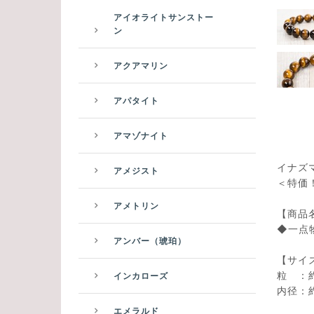
アイオライトサンストー
ン
アクアマリン
アパタイト
アマゾナイト
イナズ
アメジスト
＜特価！
アメトリン
【商品
◆一点
アンバー（琥珀）
【サイ
粒 ：約 
インカローズ
内径：約
エメラルド