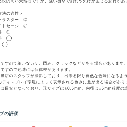
比較的高い天然石ですが、強い衝撃で割れや欠けが生じる恐れがあ
方法の適性＞
クラスター：◎
イトセージ：◎
浴：◎
浴：◯
：◯
石ですので細かなカケ、凹み、クラックなどがある場合があります
石ですので色味には個体差があります。
は当店のスタッフが撮影しており、出来る限り自然な色味になるよ
のディスプレイ環境によって表示される色みに差が出る場合があり
ズは目安となっており、球サイズは±0.5mm、内径は±5mm程度
プの評価