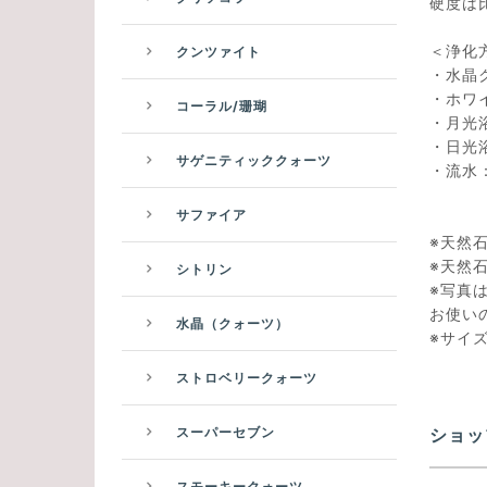
硬度は
＜浄化
クンツァイト
・水晶
・ホワ
コーラル/珊瑚
・月光
・日光
サゲニティッククォーツ
・流水
サファイア
※天然
※天然
シトリン
※写真
お使い
水晶（クォーツ）
※サイ
ストロベリークォーツ
ショッ
スーパーセブン
スモーキークォーツ