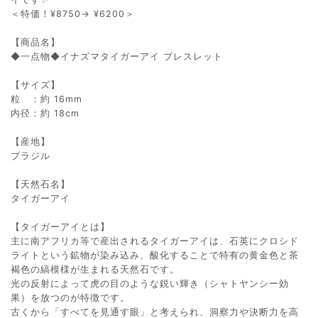
＜特価！¥8750→ ¥6200＞
【商品名】
◆一点物◆イナズマタイガーアイ ブレスレット
【サイズ】
粒 ：約 16mm
内径：約 18cm
【産地】
ブラジル
【天然石名】
タイガーアイ
【タイガーアイとは】
主に南アフリカ等で産出されるタイガーアイは、石英にクロシド
ライトという鉱物が染み込み、酸化することで特有の黄金色と茶
褐色の縞模様が生まれる天然石です。
光の反射によって虎の目のような鋭い輝き（シャトヤンシー効
果）を放つのが特徴です。
古くから「すべてを見通す眼」と考えられ、洞察力や決断力を高