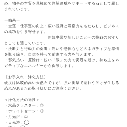
め、物事の本質を見極めて願望達成をサポートする石として親し
まれています。
ー効果ー
・金運・仕事運の向上：広い視野と洞察力をもたらし、ビジネス
の成功を引き寄せます。
新規事業や新しいことへの挑戦のお守り
としても適しています。
・決断力と行動力の促進：迷いや恐怖心などのネガティブな感情
を取り除き、自信を持って前進する力を与えます。
・邪気払い・厄除け：鋭い「眼」の力で災厄を退け、持ち主をネ
ガティブなエネルギーから保護します。
【お手入れ・浄化方法】
硬度は比較的高い天然石ですが、強い衝撃で割れや欠けが生じる
恐れがあるため取り扱いにご注意ください。
＜浄化方法の適性＞
・水晶クラスター：◎
・ホワイトセージ：◎
・月光浴：◎
・日光浴：◯