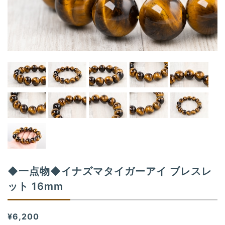
t
i
o
n
◆一点物◆イナズマタイガーアイ ブレスレ
ット 16mm
¥6,200