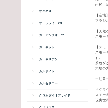
内径：約 
オニキス
【産地
ブラジ
オーラライト23
【天然
ガーデンクオーツ
スモー
【スモ
ガーネット
スモー
す。
カーネリアン
茶色が
大地の
カルサイト
ー効果
カルセドニー
＊グラ
スモー
クロムダイオプサイド
現実世
クリソコラ