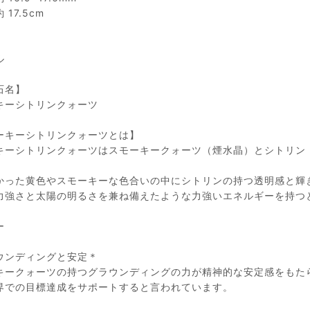
17.5cm
】
ル
石名】
キーシトリンクォーツ
ーキーシトリンクォーツとは】
キーシトリンクォーツはスモーキークォーツ（煙水晶）とシトリン
かった黄色やスモーキーな色合いの中にシトリンの持つ透明感と輝
力強さと太陽の明るさを兼ね備えたような力強いエネルギーを持つ
ー
ウンディングと安定＊
キークォーツの持つグラウンディングの力が精神的な安定感をもた
界での目標達成をサポートすると言われています。