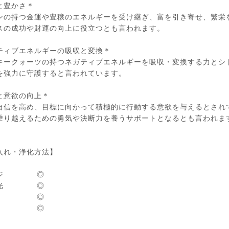
と豊かさ＊
ンの持つ金運や豊穣のエネルギーを受け継ぎ、富を引き寄せ、繁栄
スの成功や財運の向上に役立つとも言われます。
ティブエネルギーの吸収と変換＊
キークォーツの持つネガティブエネルギーを吸収・変換する力とシ
を強力に守護すると言われています。
と意欲の向上＊
自信を高め、目標に向かって積極的に行動する意欲を与えるとされ
乗り越えるための勇気や決断力を養うサポートとなるとも言われま
入れ・浄化方法】
ージ ◎
陽光 ◎
月光 ◎
浴水 ◎