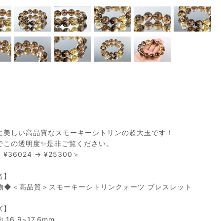
に美しい高品質なスモーキーシトリンの超大玉です！
でこの透明度✨是非ご覧ください。
¥36024 → ¥25300＞
名】
物◆＜高品質＞スモーキーシトリンクォーツ ブレスレット
ズ】
16.9~17.6mm