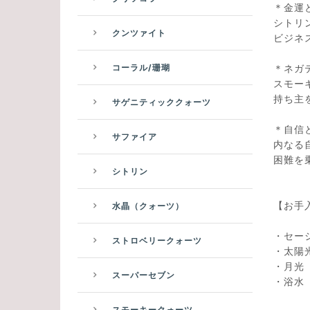
＊金運
シトリ
クンツァイト
ビジネ
＊ネガ
コーラル/珊瑚
スモー
持ち主
サゲニティッククォーツ
＊自信
サファイア
内なる
困難を
シトリン
【お手
水晶（クォーツ）
・セ
ストロベリークォーツ
・太
・
スーパーセブン
・
スモーキークォーツ