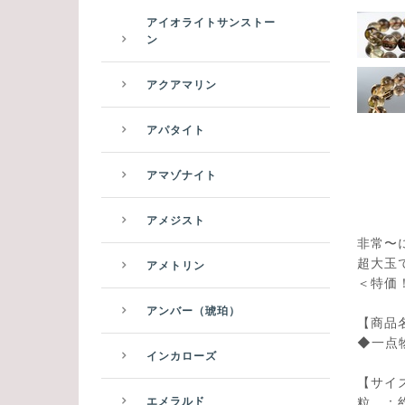
アイオライトサンストー
ン
アクアマリン
アパタイト
アマゾナイト
アメジスト
非常〜
超大玉
アメトリン
＜特価！
アンバー（琥珀）
【商品
◆一点
インカローズ
【サイ
粒 ：約 
エメラルド