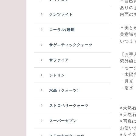
＊自己
ありの
内面の
クンツァイト
＊美と
コーラル/珊瑚
美意識
いつま
サゲニティッククォーツ
【お手
サファイア
紫外線
・セ
・太陽
シトリン
・
・
水晶（クォーツ）
ストロベリークォーツ
※天然
※天然
※写真
スーパーセブン
お使い
※サイ
スモーキークォーツ