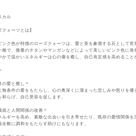
】
スカル
ズクォーツとは】
ピンク色が特徴のローズクォーツは、愛と美を象徴する石として世
一種で、微量のチタンやマンガンなどによって美しいピンク色に発
やかで温かいエネルギーは心の傷を癒し、自己肯定感を高めること
ー
件の愛と癒し＊
に無条件の愛をもたらし、心の奥深くに溜まった悲しみや怒りを優
を和らげ、自己受容を促します。
成就と人間関係の改善＊
ネルギーを高め、素敵な出会いを引き寄せたり、既存の愛情関係を
係全般に調和をもたらす助けにもなります。