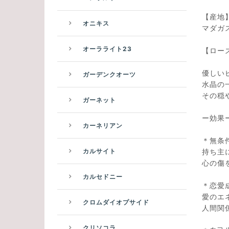
【産地
オニキス
マダガ
オーラライト23
【ロー
優しい
ガーデンクオーツ
水晶の
その穏
ガーネット
ー効果
カーネリアン
＊無条
持ち主
カルサイト
心の傷
カルセドニー
＊恋愛
愛のエ
クロムダイオプサイド
人間関
クリソコラ