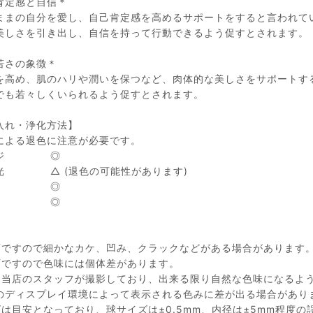
肯定感と自信＊
ままの自分を愛し、自己肯定感を高めるサポートをすると言われて
美しさを引き出し、自信を持って行動できるよう促すとされます。
若さの象徴＊
を高め、肌のハリや潤いを保つなど、肉体的な美しさをサポートす
でも若々しくいられるよう促すとされます。
入れ・浄化方法】
による退色に注意が必要です。
ージ ◎
光 △ (退色の可能性があります)
月光 ◎
浴水 ◎
石ですので細かなカケ、凹み、クラックなどがある場合があります
石ですので色味には個体差があります。
は当店のスタッフが撮影しており、出来る限り自然な色味になるよ
のディスプレイ環境によって表示される色みに差が出る場合があり
ズは目安となっており、球サイズは±0.5mm、内径は±5mm程度