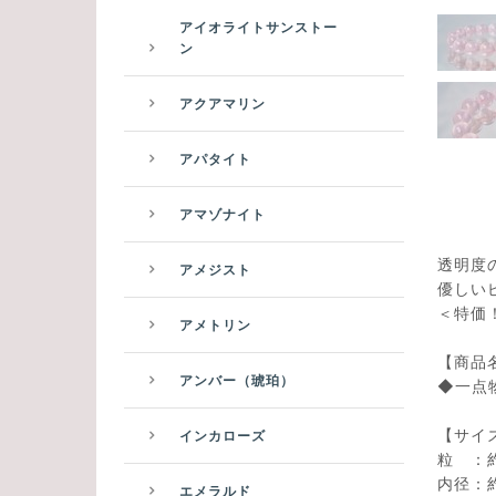
アイオライトサンストー
ン
アクアマリン
アパタイト
アマゾナイト
透明度
アメジスト
優しい
＜特価！
アメトリン
【商品
アンバー（琥珀）
◆一点
【サイ
インカローズ
粒 ：約
内径：約
エメラルド